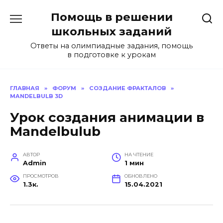
Перейти
Помощь в решении
к
содержанию
школьных заданий
Ответы на олимпиадные задания, помощь
в подготовке к урокам
ГЛАВНАЯ
»
ФОРУМ
»
СОЗДАНИЕ ФРАКТАЛОВ
»
MANDELBULB 3D
Урок создания анимации в
Mandelbulub
АВТОР
НА ЧТЕНИЕ
Admin
1 мин
ПРОСМОТРОВ
ОБНОВЛЕНО
1.3к.
15.04.2021