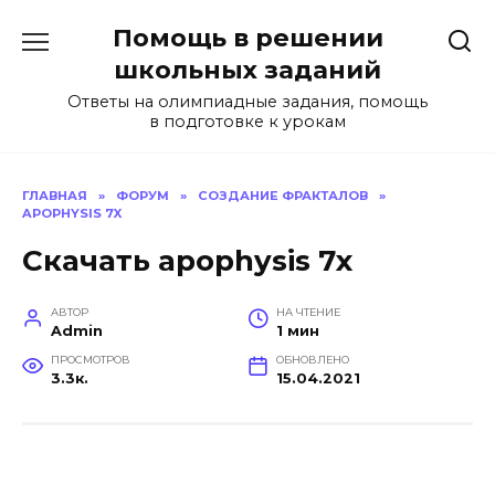
Перейти
Помощь в решении
к
содержанию
школьных заданий
Ответы на олимпиадные задания, помощь
в подготовке к урокам
ГЛАВНАЯ
»
ФОРУМ
»
СОЗДАНИЕ ФРАКТАЛОВ
»
APOPHYSIS 7X
Скачать apophysis 7x
АВТОР
НА ЧТЕНИЕ
Admin
1 мин
ПРОСМОТРОВ
ОБНОВЛЕНО
3.3к.
15.04.2021