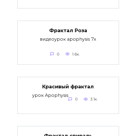
Фрактал Роза
видеоурок apophysis 7x
0
1.6к.
Красивый фрактал
урок Apophysis
0
3.1к.
Фрактал спираль