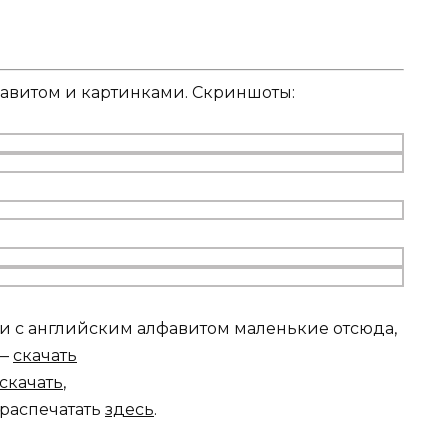
авитом и картинками. Скриншоты:
ки с английским алфавитом маленькие отсюда,
 —
скачать
скачать
,
 распечатать
здесь
.