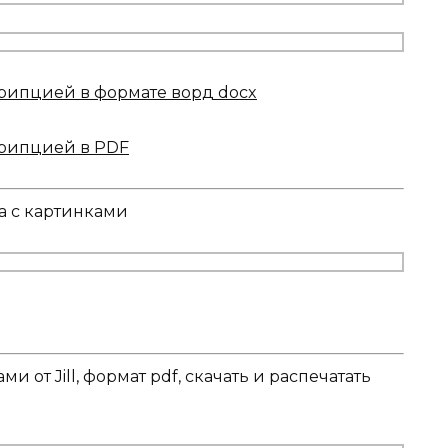
крипцией в формате ворд docx
крипцией в PDF
а с картинками
ми от Jill, формат pdf, скачать и распечатать