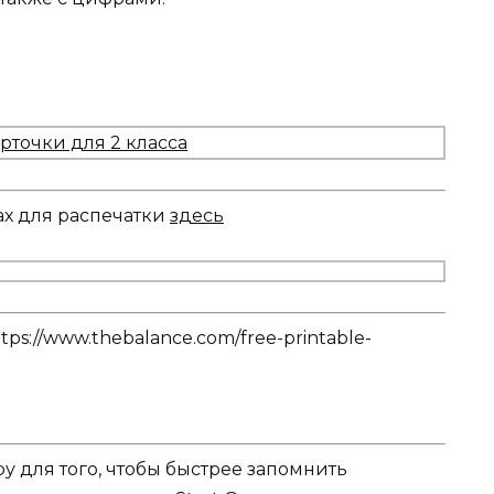
ках для распечатки
здесь
tps://www.thebalance.com/free-printable-
у для того, чтобы быстрее запомнить