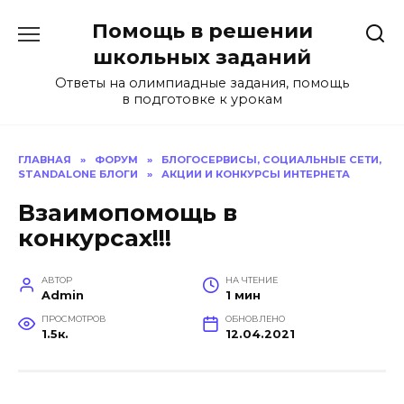
Перейти
Помощь в решении
к
содержанию
школьных заданий
Ответы на олимпиадные задания, помощь
в подготовке к урокам
ГЛАВНАЯ
»
ФОРУМ
»
БЛОГОСЕРВИСЫ, СОЦИАЛЬНЫЕ СЕТИ,
STANDALONE БЛОГИ
»
АКЦИИ И КОНКУРСЫ ИНТЕРНЕТА
Взаимопомощь в
конкурсах!!!
АВТОР
НА ЧТЕНИЕ
Admin
1 мин
ПРОСМОТРОВ
ОБНОВЛЕНО
1.5к.
12.04.2021