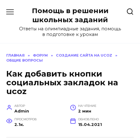
Перейти
Помощь в решении
к
содержанию
школьных заданий
Ответы на олимпиадные задания, помощь
в подготовке к урокам
ГЛАВНАЯ
»
ФОРУМ
»
СОЗДАНИЕ САЙТА НА UCOZ
»
ОБЩИЕ ВОПРОСЫ
Как добавить кнопки
социальных закладок на
ucoz
АВТОР
НА ЧТЕНИЕ
Admin
2 мин
ПРОСМОТРОВ
ОБНОВЛЕНО
2.1к.
15.04.2021