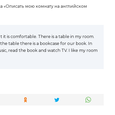
са «Описать мою комнату на английском
t it is comfortable. There is a table in my room.
 the table there is a bookcase for our book. In
ic, read the book and watch TV. I like my room