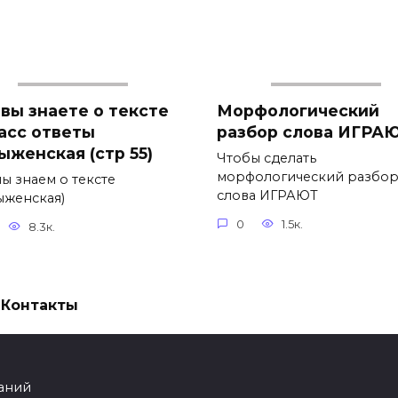
 вы знаете о тексте
Морфологический
ласс ответы
разбор слова ИГРА
ыженская (стр 55)
Чтобы сделать
морфологический разбо
ы знаем о тексте
слова ИГРАЮТ
ыженская)
0
1.5к.
8.3к.
Контакты
аний