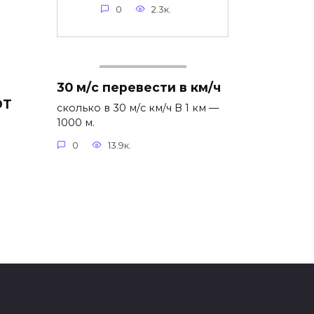
0
2.3к.
30 м/с перевести в км/ч
ЮТ
сколько в 30 м/с км/ч В 1 км —
1000 м.
р
0
13.9к.