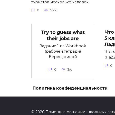
туристов несколько человек
0
5.7к.
Что
Try to guess what
5 к
their jobs are
Лад
Задание 1 из Workbook
(рабочей тетради)
Что м
Верещагиной
(Лад
0
0
3к.
Политика конфиденциальности
© 2026 Помощь в решении школьных зад