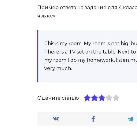
Пример ответа на задание для 4 клас
языке»:
This is my room. My room is not big, bu
There is a TV set on the table. Next to
my room I do my homework, listen mus
very much.
Оцените статью