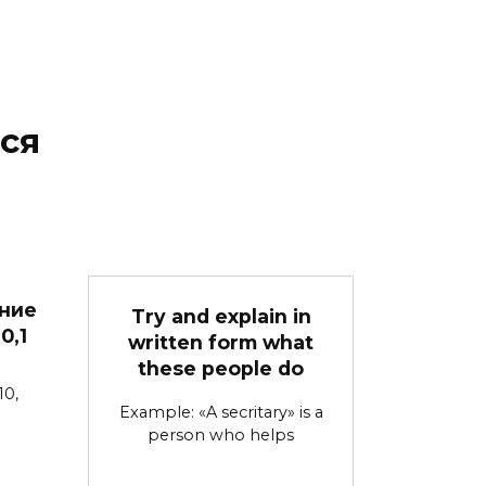
ся
ние
Try and explain in
0,1
written form what
these people do
10,
Example: «A secritary» is a
person who helps