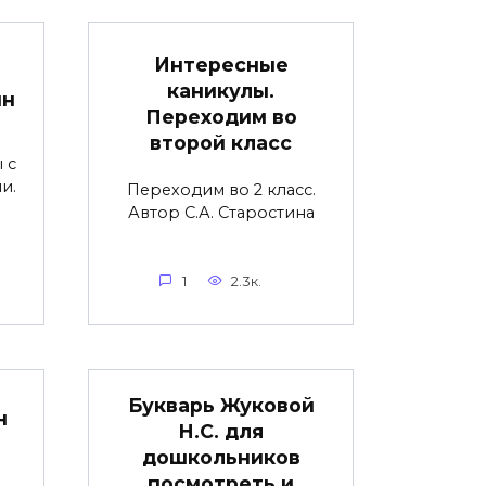
Интересные
каникулы.
йн
Переходим во
второй класс
 с
и.
Переходим во 2 класс.
Автор С.А. Старостина
1
2.3к.
Букварь Жуковой
н
Н.С. для
дошкольников
посмотреть и