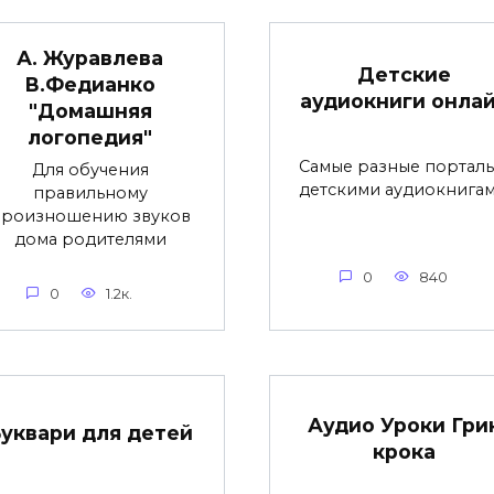
А. Журавлева
Детские
В.Федианко
аудиокниги онла
"Домашняя
логопедия"
Самые разные порталы
Для обучения
детскими аудиокнигам
правильному
произношению звуков
дома родителями
0
840
0
1.2к.
Аудио Уроки Гри
уквари для детей
крока