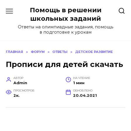
Перейти
Помощь в решении
к
содержанию
школьных заданий
Ответы на олимпиадные задания, помощь
в подготовке к урокам
ГЛАВНАЯ
»
ФОРУМ
»
ОТВЕТЫ
»
ДЕТСКОЕ РАЗВИТИЕ
Прописи для детей скачать
АВТОР
НА ЧТЕНИЕ
Admin
1 мин
ПРОСМОТРОВ
ОБНОВЛЕНО
2к.
20.04.2021