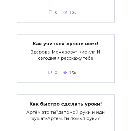
0
1.5к.
Как учиться лучше всех!
Здарова! Меня зовут Кирилл И
сегодня я расскажу тебе
0
1.3к.
Как быстро сделать уроки!
Артём это ты?дапомой руки и иди
кушатьАртём, ты помыл руки?