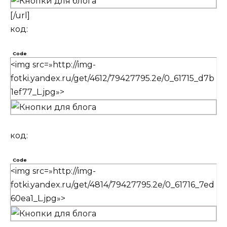
[/url]
код:
Code
<img src=»http://img-
fotki.yandex.ru/get/4612/79427795.2e/0_61715_d7b
1ef77_L.jpg»>
код:
Code
<img src=»http://img-
fotki.yandex.ru/get/4814/79427795.2e/0_61716_7ed
60ea1_L.jpg»>