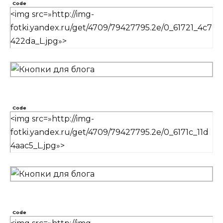
Code
<img src=»http://img-
fotki.yandex.ru/get/4709/79427795.2e/0_61721_4c7
422da_L.jpg»>
Code
<img src=»http://img-
fotki.yandex.ru/get/4709/79427795.2e/0_6171c_11d
4aac5_L.jpg»>
Code