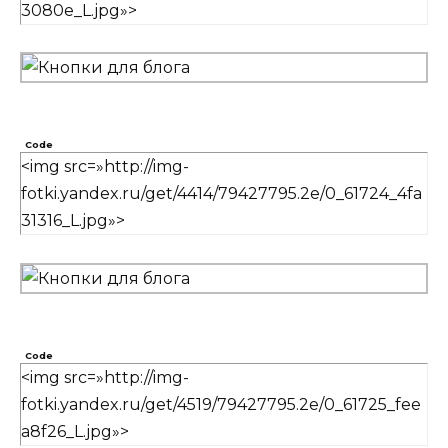
3080e_L.jpg»>
Code
<img src=»http://img-
fotki.yandex.ru/get/4414/79427795.2e/0_61724_4fa
31316_L.jpg»>
Code
<img src=»http://img-
fotki.yandex.ru/get/4519/79427795.2e/0_61725_fee
a8f26_L.jpg»>