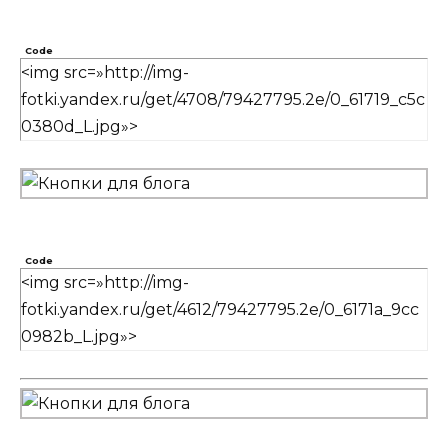
Code
<img src=»http://img-
fotki.yandex.ru/get/4708/79427795.2e/0_61719_c5c
0380d_L.jpg»>
Code
<img src=»http://img-
fotki.yandex.ru/get/4612/79427795.2e/0_6171a_9cc
0982b_L.jpg»>