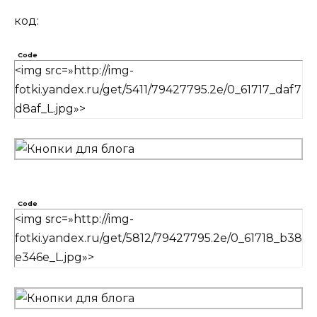
код:
Code
<img src=»http://img-
fotki.yandex.ru/get/5411/79427795.2e/0_61717_daf7
d8af_L.jpg»>
Code
<img src=»http://img-
fotki.yandex.ru/get/5812/79427795.2e/0_61718_b38
e346e_L.jpg»>