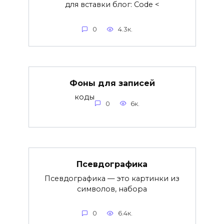
для вставки блог: Code <
0
4.3к.
Фоны для записей
коды
0
6к.
Псевдографика
Псевдографика — это картинки из
символов, набора
0
6.4к.