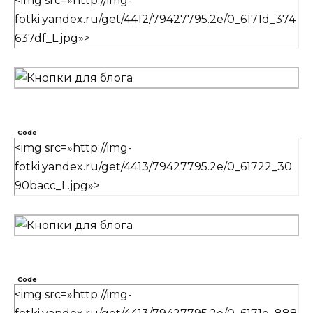
<img src=»http://img-
fotki.yandex.ru/get/4412/79427795.2e/0_6171d_374
637df_L.jpg»>
Code
<img src=»http://img-
fotki.yandex.ru/get/4413/79427795.2e/0_61722_30
90bacc_L.jpg»>
Code
<img src=»http://img-