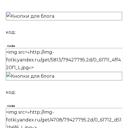
код:
Code
<img src=»http://img-
fotki.yandex.ru/get/5813/79427795.2d/0_61711_4ff4
20f1_L.jpg»>
код:
Code
<img src=»http://img-
fotki.yandex.ru/get/4708/79427795.2d/0_61712_d51
2b6f6_L.jpg»>