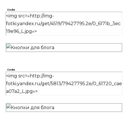
Code
<img src=»http://img-
fotki.yandex.ru/get/4519/79427795.2e/0_6171b_3ec
19e96_L.jpg»>
Code
<img src=»http://img-
fotki.yandex.ru/get/5813/79427795.2e/0_61720_cae
a07a2_L.jpg»>