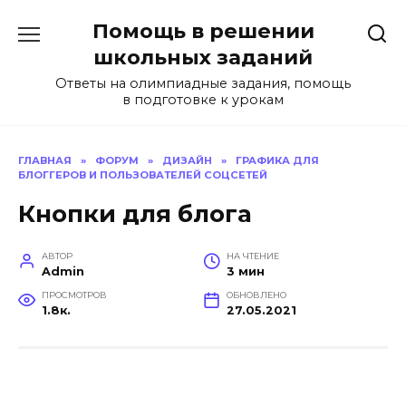
Перейти
Помощь в решении
к
содержанию
школьных заданий
Ответы на олимпиадные задания, помощь
в подготовке к урокам
ГЛАВНАЯ
»
ФОРУМ
»
ДИЗАЙН
»
ГРАФИКА ДЛЯ
БЛОГГЕРОВ И ПОЛЬЗОВАТЕЛЕЙ СОЦСЕТЕЙ
Кнопки для блога
АВТОР
НА ЧТЕНИЕ
Admin
3 мин
ПРОСМОТРОВ
ОБНОВЛЕНО
1.8к.
27.05.2021