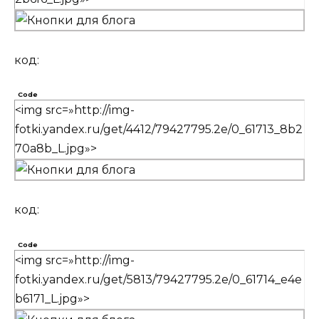
код:
Code
<img src=»http://img-
fotki.yandex.ru/get/4412/79427795.2e/0_61713_8b2
70a8b_L.jpg»>
код:
Code
<img src=»http://img-
fotki.yandex.ru/get/5813/79427795.2e/0_61714_e4e
b6171_L.jpg»>