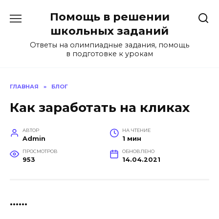
Перейти
Помощь в решении
к
содержанию
школьных заданий
Ответы на олимпиадные задания, помощь
в подготовке к урокам
ГЛАВНАЯ
»
БЛОГ
Как заработать на кликах
АВТОР
НА ЧТЕНИЕ
Admin
1 мин
ПРОСМОТРОВ
ОБНОВЛЕНО
953
14.04.2021
......