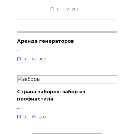
0
201
Аренда генераторов
......
0
900
Страна заборов: забор из
профнастила
......
0
803